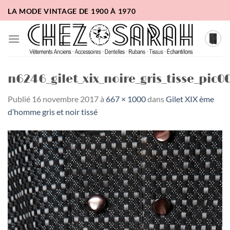
Passer
LA MODE VINTAGE DE 1900 À 1970
au
contenu
n6246_gilet_xix_noire_gris_tisse_pic0
Publié
16 novembre 2017
à
667 × 1000
dans
Gilet XIX ème
d’homme gris et noir tissé