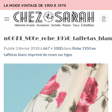
Passer
LA MODE VINTAGE DE 1900 À 1970
au
contenu
n6674_800e_robe_1950_taffetas_blanc
Publié
3 février 2018
à
667 × 1000
dans
Robe 1950 en
taffetas blanc imprimé de roses sur tiges