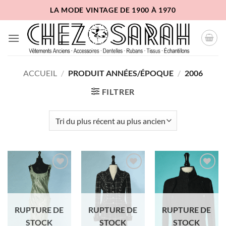
Passer
LA MODE VINTAGE DE 1900 À 1970
au
contenu
ACCUEIL
/
PRODUIT ANNÉES/ÉPOQUE
/
2006
FILTRER
Ajouter
Ajouter
Ajouter
à la liste
à la liste
à la liste
d'envies
d'envies
d'envies
RUPTURE DE
RUPTURE DE
RUPTURE DE
STOCK
STOCK
STOCK