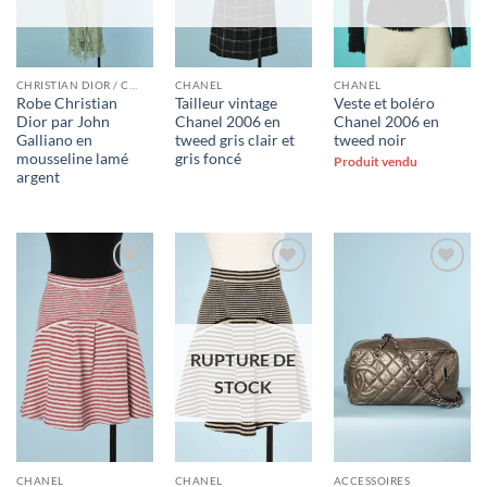
CHRISTIAN DIOR / CRISTIAN DIOR HAUTE COUTURE / CHRISTIAN DIOR BOUTIQUE / MISS DIOR
CHANEL
CHANEL
Robe Christian
Tailleur vintage
Veste et boléro
Dior par John
Chanel 2006 en
Chanel 2006 en
Galliano en
tweed gris clair et
tweed noir
mousseline lamé
gris foncé
Produit vendu
argent
Ajouter
Ajouter
Ajouter
à la liste
à la liste
à la liste
d'envies
d'envies
d'envies
RUPTURE DE
STOCK
CHANEL
CHANEL
ACCESSOIRES