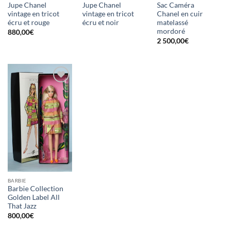
Jupe Chanel
Jupe Chanel
Sac Caméra
vintage en tricot
vintage en tricot
Chanel en cuir
écru et rouge
écru et noir
matelassé
mordoré
880,00
€
2 500,00
€
Ajouter
à la liste
d'envies
BARBIE
Barbie Collection
Golden Label All
That Jazz
800,00
€