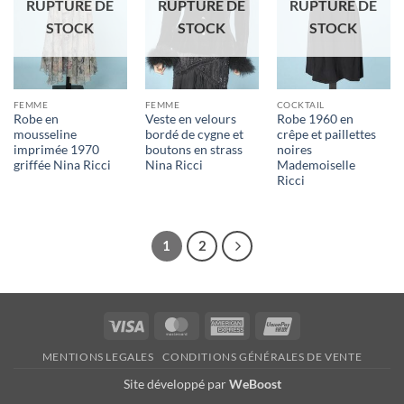
RUPTURE DE
RUPTURE DE
RUPTURE DE
STOCK
STOCK
STOCK
FEMME
FEMME
COCKTAIL
Robe en
Veste en velours
Robe 1960 en
mousseline
bordé de cygne et
crêpe et paillettes
imprimée 1970
boutons en strass
noires
griffée Nina Ricci
Nina Ricci
Mademoiselle
Ricci
1
2
Visa
MasterCard
American
UnionPay
Express
MENTIONS LEGALES
CONDITIONS GÉNÉRALES DE VENTE
Site développé par
WeBoost