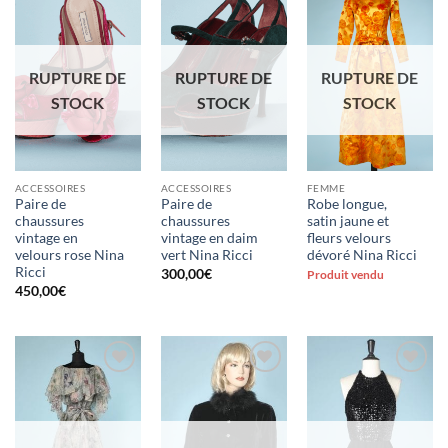
Ajouter
Ajouter
Ajouter
à la liste
à la liste
à la liste
d'envies
d'envies
d'envies
RUPTURE DE
RUPTURE DE
RUPTURE DE
STOCK
STOCK
STOCK
ACCESSOIRES
ACCESSOIRES
FEMME
Paire de
Paire de
Robe longue,
chaussures
chaussures
satin jaune et
vintage en
vintage en daim
fleurs velours
velours rose Nina
vert Nina Ricci
dévoré Nina Ricci
Ricci
300,00
€
Produit vendu
450,00
€
Ajouter
Ajouter
Ajouter
à la liste
à la liste
à la liste
d'envies
d'envies
d'envies