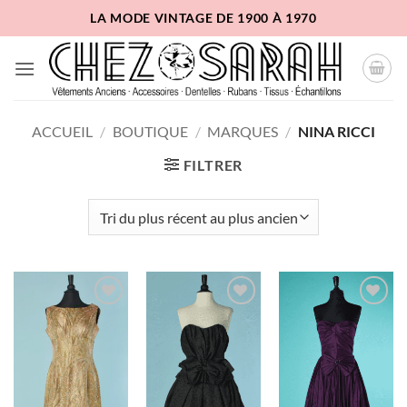
Passer
LA MODE VINTAGE DE 1900 À 1970
au
contenu
ACCUEIL
/
BOUTIQUE
/
MARQUES
/
NINA RICCI
FILTRER
Ajouter
Ajouter
Ajouter
à la liste
à la liste
à la liste
d'envies
d'envies
d'envies