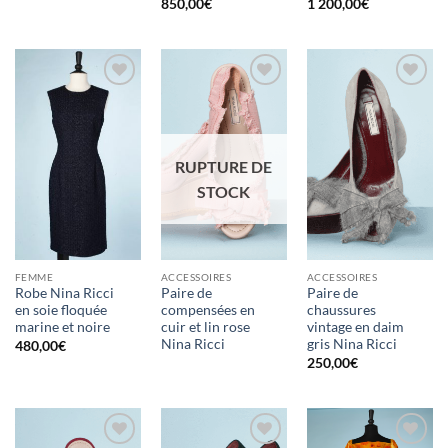
850,00
€
1 200,00
€
Ajouter
Ajouter
Ajouter
à la liste
à la liste
à la liste
d'envies
d'envies
d'envies
RUPTURE DE
STOCK
FEMME
ACCESSOIRES
ACCESSOIRES
Robe Nina Ricci
Paire de
Paire de
en soie floquée
compensées en
chaussures
marine et noire
cuir et lin rose
vintage en daim
Nina Ricci
gris Nina Ricci
480,00
€
250,00
€