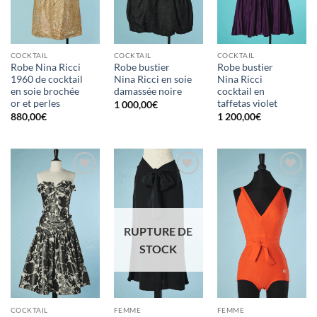
COCKTAIL
COCKTAIL
COCKTAIL
Robe Nina Ricci
Robe bustier
Robe bustier
1960 de cocktail
Nina Ricci en soie
Nina Ricci
en soie brochée
damassée noire
cocktail en
or et perles
taffetas violet
1 000,00
€
880,00
€
1 200,00
€
Ajouter
Ajouter
Ajouter
à la liste
à la liste
à la liste
d'envies
d'envies
d'envies
RUPTURE DE
STOCK
COCKTAIL
FEMME
FEMME