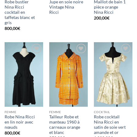
Robe bustier
Jupe en soie noire
Maillot de bain 1
Nina Ricci
Vintage Nina
pièce orange
cocktail en
Ricci
Nina Ricci
taffetas blanc et
200,00
€
gris
800,00
€
Ajouter
Ajouter
Ajouter
à la liste
à la liste
à la liste
d'envies
d'envies
d'envies
FEMME
FEMME
COCKTAIL
Robe Nina Ricci
Tailleur Robe et
Robe cocktail
en lin noir avec
manteau 1960 à
Nina Ricci en
nœuds
carreaux orange
satin de soie vert
et blanc
amande et or
800,00
€