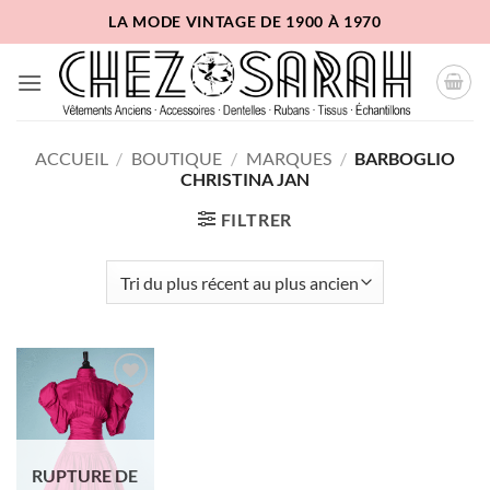
Passer
LA MODE VINTAGE DE 1900 À 1970
au
contenu
ACCUEIL
/
BOUTIQUE
/
MARQUES
/
BARBOGLIO
CHRISTINA JAN
FILTRER
Ajouter
à la liste
d'envies
RUPTURE DE