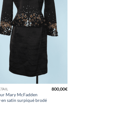
800,00
€
TAIL
leur Mary McFadden
 en satin surpiqué brodé