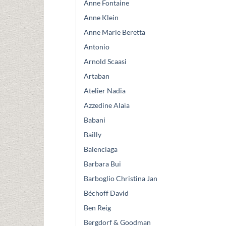
Anne Fontaine
Anne Klein
Anne Marie Beretta
Antonio
Arnold Scaasi
Artaban
Atelier Nadia
Azzedine Alaïa
Babani
Bailly
Balenciaga
Barbara Bui
Barboglio Christina Jan
Béchoff David
Ben Reig
Bergdorf & Goodman