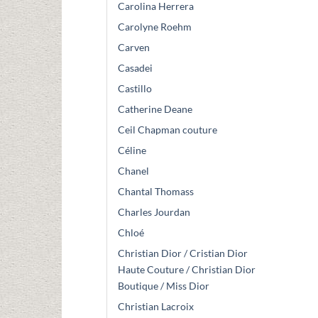
Carolina Herrera
Carolyne Roehm
Carven
Casadei
Castillo
Catherine Deane
Ceil Chapman couture
Céline
Chanel
Chantal Thomass
Charles Jourdan
Chloé
Christian Dior / Cristian Dior
Haute Couture / Christian Dior
Boutique / Miss Dior
Christian Lacroix