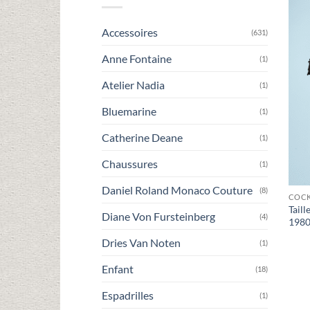
Accessoires
(631)
Anne Fontaine
(1)
Atelier Nadia
(1)
Bluemarine
(1)
Catherine Deane
(1)
Chaussures
(1)
Daniel Roland Monaco Couture
(8)
COCK
Tail
Diane Von Fursteinberg
(4)
1980
Dries Van Noten
(1)
Enfant
(18)
Espadrilles
(1)