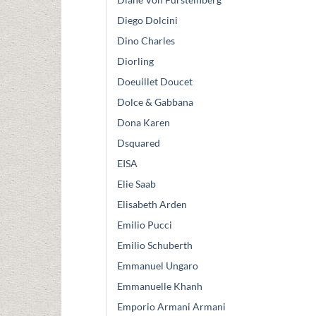
Diego Dolcini
Dino Charles
Diorling
Doeuillet Doucet
Dolce & Gabbana
Dona Karen
Dsquared
EISA
Elie Saab
Elisabeth Arden
Emilio Pucci
Emilio Schuberth
Emmanuel Ungaro
Emmanuelle Khanh
Emporio Armani Armani