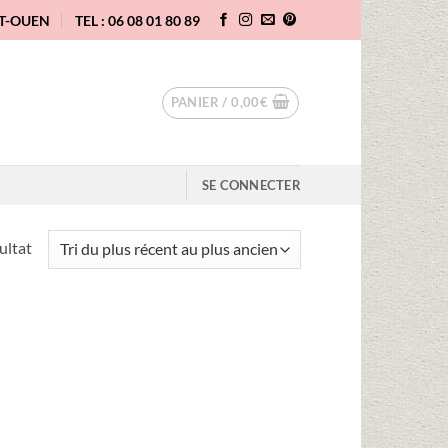
NT-OUEN
TEL : 06 08 01 80 89
PANIER /
0,00
€
SE CONNECTER
sultat