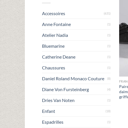
Accessoires
(631)
Anne Fontaine
(1)
Atelier Nadia
(1)
Bluemarine
(1)
Catherine Deane
(1)
Chaussures
(1)
Daniel Roland Monaco Couture
(8)
FRAN
Pair
Diane Von Fursteinberg
(4)
daim
griff
Dries Van Noten
(1)
Enfant
(18)
Espadrilles
(1)