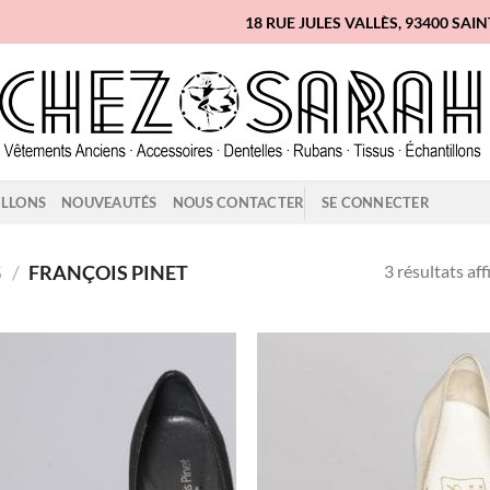
18 RUE JULES VALLÈS, 93400 SAI
ILLONS
NOUVEAUTÉS
NOUS CONTACTER
SE CONNECTER
3 résultats aff
S
/
FRANÇOIS PINET
Ajouter
Ajo
à la liste
à la 
d'envies
d'en