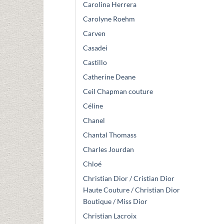
Carolina Herrera
Carolyne Roehm
Carven
Casadei
Castillo
Catherine Deane
Ceil Chapman couture
Céline
Chanel
Chantal Thomass
Charles Jourdan
Chloé
Christian Dior / Cristian Dior
Haute Couture / Christian Dior
Boutique / Miss Dior
Christian Lacroix