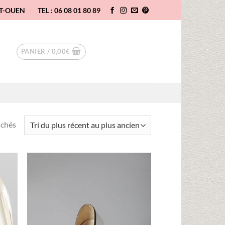
NT-OUEN
TEL : 06 08 01 80 89
PANIER /
0,00
€
Trié
ichés
du
plus
récent
au
uter
Ajouter
plus
liste
à la liste
vies
d'envies
ancien