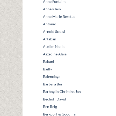
Anne Fontaine
Anne Klein
Anne Marie Beretta
Antonio
Arnold Scaasi
Artaban
Atelier Nadia
Azzedine Alaïa
Babani
Bailly
Balenciaga
Barbara Bui
Barboglio Christina Jan
Béchoff David
Ben Reig
Bergdorf & Goodman