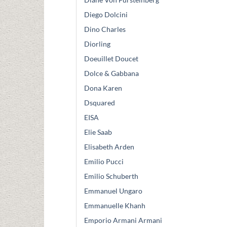
Diego Dolcini
Dino Charles
Diorling
Doeuillet Doucet
Dolce & Gabbana
Dona Karen
Dsquared
EISA
Elie Saab
Elisabeth Arden
Emilio Pucci
Emilio Schuberth
Emmanuel Ungaro
Emmanuelle Khanh
Emporio Armani Armani