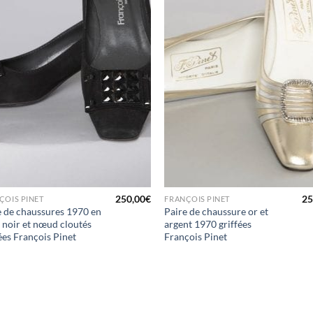
250,00
€
25
ÇOIS PINET
FRANÇOIS PINET
e de chaussures 1970 en
Paire de chaussure or et
 noir et nœud cloutés
argent 1970 griffées
ées François Pinet
François Pinet