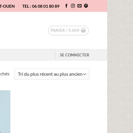
NT-OUEN
TEL : 06 08 01 80 89
PANIER /
0,00
€
SE CONNECTER
Trié
ichés
du
plus
récent
au
uter
plus
liste
vies
ancien