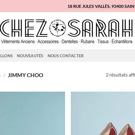
18 RUE JULES VALLÈS, 93400 SAI
ILLONS
NOUVEAUTÉS
NOUS CONTACTER
2 résultats aff
S
/
JIMMY CHOO
Ajouter
Ajo
à la liste
à la 
d'envies
d'en