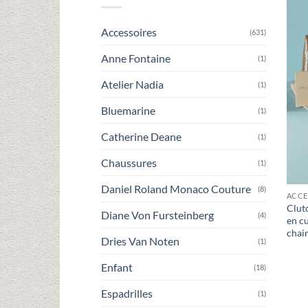
Accessoires
(631)
Anne Fontaine
(1)
Atelier Nadia
(1)
Bluemarine
(1)
Catherine Deane
(1)
Chaussures
(1)
Daniel Roland Monaco Couture
(8)
ACCE
Clut
Diane Von Fursteinberg
(4)
en cu
chai
Dries Van Noten
(1)
Enfant
(18)
Espadrilles
(1)