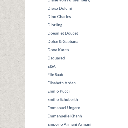
Diego Dolcini
Dino Charles
Diorling
Doeuillet Doucet
Dolce & Gabbana
Dona Karen
Dsquared
EISA
Elie Saab
Elisabeth Arden
Emilio Pucci
Emilio Schuberth
Emmanuel Ungaro
Emmanuelle Khanh
Emporio Armani Armani