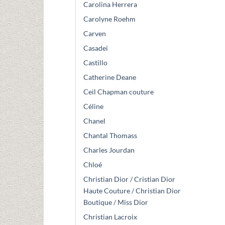
Carolina Herrera
Carolyne Roehm
Carven
Casadei
Castillo
Catherine Deane
Ceil Chapman couture
Céline
Chanel
Chantal Thomass
Charles Jourdan
Chloé
Christian Dior / Cristian Dior
Haute Couture / Christian Dior
Boutique / Miss Dior
Christian Lacroix