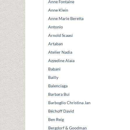
Anne Fontaine
Anne Klein
Anne Marie Beretta
Antonio
Arnold Scaasi
Artaban
Atelier Nadia
Azzedine Alaïa
Babani
Bailly
Balenciaga
Barbara Bui
Barboglio Christina Jan
Béchoff David
Ben Reig
Bergdorf & Goodman