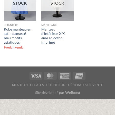
STOCK
STOCK
PEIGNOIRS
MANTEAUX
Robe manteau en
Manteau
satin damassé
d’intérieur XIX
bleu motifs
eme en coton
asiatiques
imprimé
Produit vendu
Visa
MasterCard
American
UnionPay
Express
MENTIONS LEGALES
CONDITIONS GÉNÉRALES DE VENTE
Site développé par
WeBoost