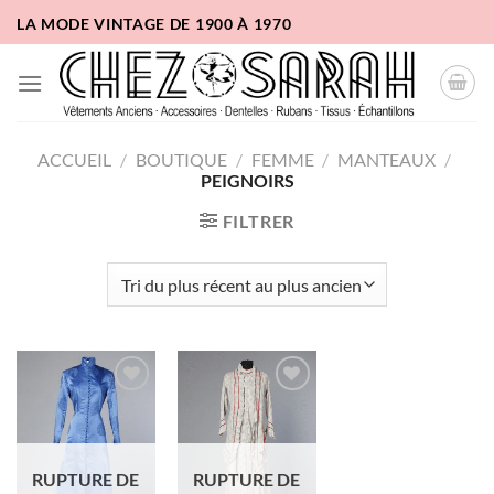
Passer
LA MODE VINTAGE DE 1900 À 1970
au
contenu
ACCUEIL
/
BOUTIQUE
/
FEMME
/
MANTEAUX
/
PEIGNOIRS
FILTRER
Ajouter
Ajouter
à la liste
à la liste
d'envies
d'envies
RUPTURE DE
RUPTURE DE