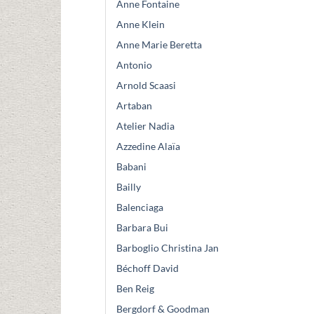
Anne Fontaine
Anne Klein
Anne Marie Beretta
Antonio
Arnold Scaasi
Artaban
Atelier Nadia
Azzedine Alaïa
Babani
Bailly
Balenciaga
Barbara Bui
Barboglio Christina Jan
Béchoff David
Ben Reig
Bergdorf & Goodman