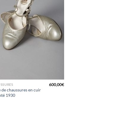
600,00
€
SSURES
e de chaussures en cuir
nté 1930