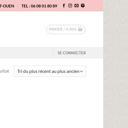
NT-OUEN
TEL : 06 08 01 80 89
PANIER /
0,00
€
SE CONNECTER
sultat