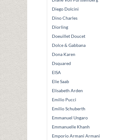
Diego Dolcini
Dino Charles
Diorling
Doeuillet Doucet
Dolce & Gabbana
Dona Karen
Dsquared
EISA
Elie Saab
Elisabeth Arden
Emilio Pucci
Emilio Schuberth
Emmanuel Ungaro
Emmanuelle Khanh
Emporio Armani Armani