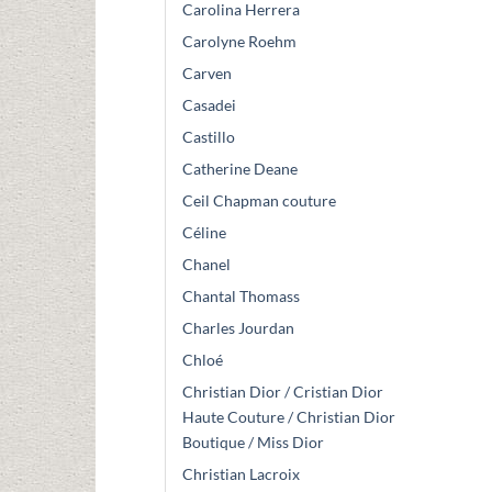
Carolina Herrera
Carolyne Roehm
Carven
Casadei
Castillo
Catherine Deane
Ceil Chapman couture
Céline
Chanel
Chantal Thomass
Charles Jourdan
Chloé
Christian Dior / Cristian Dior
Haute Couture / Christian Dior
Boutique / Miss Dior
Christian Lacroix