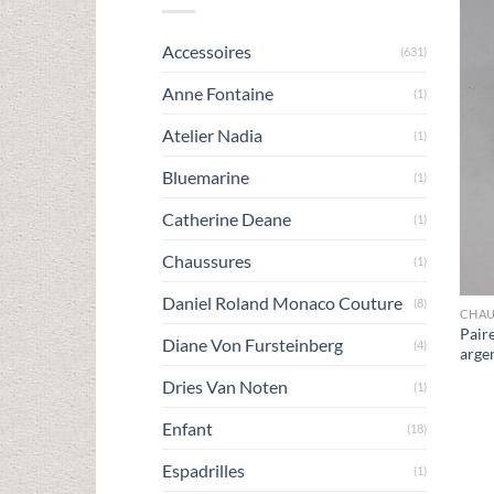
Accessoires
(631)
Anne Fontaine
(1)
Atelier Nadia
(1)
Bluemarine
(1)
Catherine Deane
(1)
Chaussures
(1)
Daniel Roland Monaco Couture
(8)
CHAU
Pair
Diane Von Fursteinberg
(4)
arge
Dries Van Noten
(1)
Enfant
(18)
Espadrilles
(1)