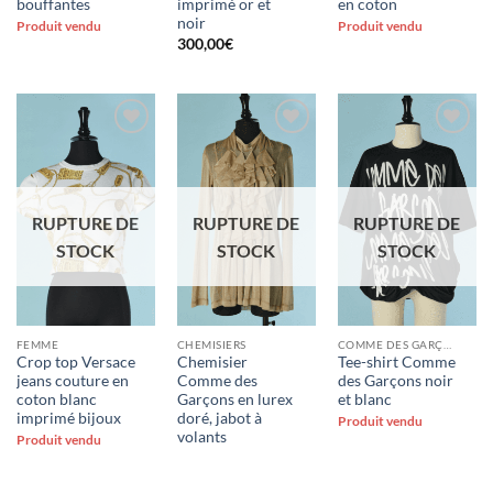
bouffantes
imprimé or et
en coton
noir
Produit vendu
Produit vendu
300,00
€
Ajouter
Ajouter
Ajouter
à la liste
à la liste
à la liste
d'envies
d'envies
d'envies
RUPTURE DE
RUPTURE DE
RUPTURE DE
STOCK
STOCK
STOCK
FEMME
CHEMISIERS
COMME DES GARÇONS
Crop top Versace
Chemisier
Tee-shirt Comme
jeans couture en
Comme des
des Garçons noir
coton blanc
Garçons en lurex
et blanc
imprimé bijoux
doré, jabot à
Produit vendu
volants
Produit vendu