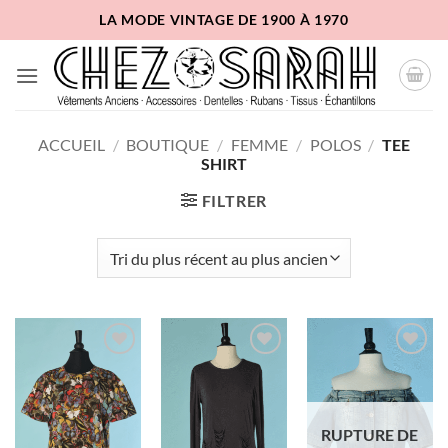
Passer
LA MODE VINTAGE DE 1900 À 1970
au
contenu
ACCUEIL
/
BOUTIQUE
/
FEMME
/
POLOS
/
TEE
SHIRT
FILTRER
Ajouter
Ajouter
Ajouter
à la liste
à la liste
à la liste
d'envies
d'envies
d'envies
RUPTURE DE