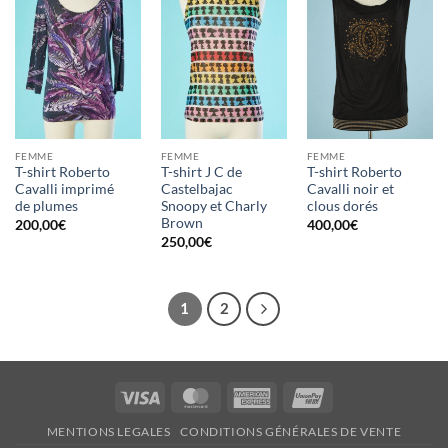
d'envies
d'envies
d'envies
FEMME
FEMME
FEMME
T-shirt Roberto
T-shirt J C de
T-shirt Roberto
Cavalli imprimé
Castelbajac
Cavalli noir et
de plumes
Snoopy et Charly
clous dorés
Brown
200,00
€
400,00
€
250,00
€
1
2
Visa
MasterCard
American
UnionPay
Express
MENTIONS LEGALES
CONDITIONS GÉNÉRALES DE VENTE