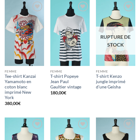
Ajouter
Ajouter
Ajouter
à la liste
à la liste
à la liste
d'envies
d'envies
d'envies
RUPTURE DE
STOCK
FEMME
FEMME
FEMME
Tee-shirt Kanzai
T-shirt Popeye
T-shirt Kenzo
Yamamoto en
Jean Paul
jungle imprimé
coton blanc
Gaultier vintage
d’une Geisha
imprimé New
180,00
€
York
380,00
€
Ajouter
Ajouter
Ajouter
à la liste
à la liste
à la liste