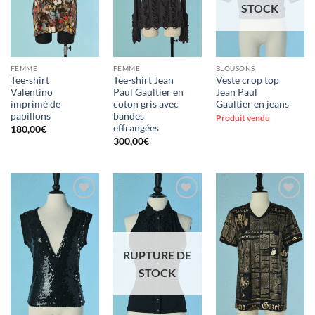
STOCK
FEMME
FEMME
BLOUSONS
Tee-shirt
Tee-shirt Jean
Veste crop top
Valentino
Paul Gaultier en
Jean Paul
imprimé de
coton gris avec
Gaultier en jeans
papillons
bandes
Produit vendu
effrangées
180,00
€
300,00
€
Ajouter
Ajouter
Ajouter
à la liste
à la liste
à la liste
d'envies
d'envies
d'envies
RUPTURE DE
STOCK