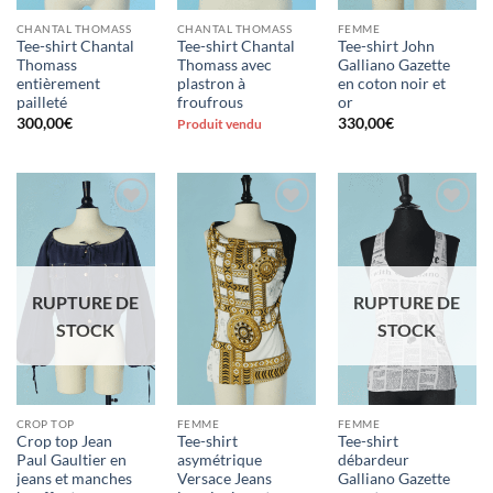
CHANTAL THOMASS
CHANTAL THOMASS
FEMME
Tee-shirt Chantal
Tee-shirt Chantal
Tee-shirt John
Thomass
Thomass avec
Galliano Gazette
entièrement
plastron à
en coton noir et
pailleté
froufrous
or
300,00
€
330,00
€
Produit vendu
Ajouter
Ajouter
Ajouter
à la liste
à la liste
à la liste
d'envies
d'envies
d'envies
RUPTURE DE
RUPTURE DE
STOCK
STOCK
CROP TOP
FEMME
FEMME
Crop top Jean
Tee-shirt
Tee-shirt
Paul Gaultier en
asymétrique
débardeur
jeans et manches
Versace Jeans
Galliano Gazette