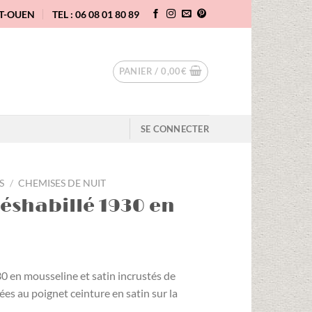
NT-OUEN
TEL : 06 08 01 80 89
PANIER /
0,00
€
SE CONNECTER
S
/
CHEMISES DE NUIT
éshabillé 1930 en
0 en mousseline et satin incrustés de
es au poignet ceinture en satin sur la