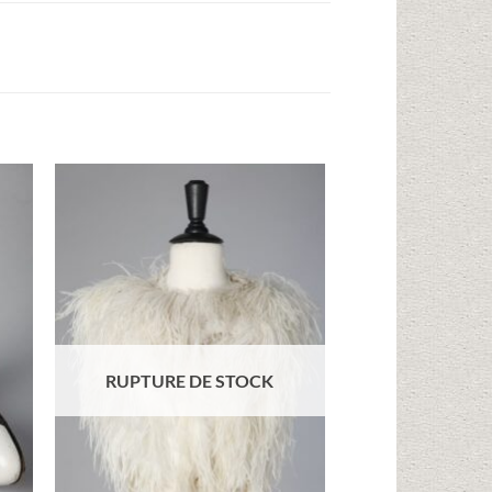
ter
Ajouter
iste
à la liste
ies
d'envies
RUPTURE DE STOCK