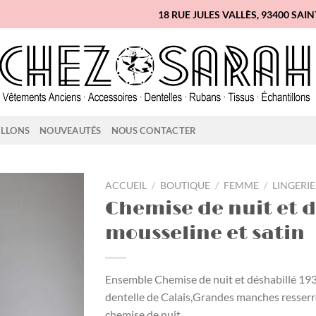
18 RUE JULES VALLÈS, 93400 SAI
ILLONS
NOUVEAUTÉS
NOUS CONTACTER
ACCUEIL
/
BOUTIQUE
/
FEMME
/
LINGERIE
Chemise de nuit et d
Ajouter
mousseline et satin
à la
liste
d'envies
Ensemble Chemise de nuit et déshabillé 193
dentelle de Calais,Grandes manches resserré
chemise de nuit.