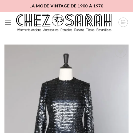
Passer
LA MODE VINTAGE DE 1900 À 1970
au
contenu
Ajouter
à la
liste
d'envies