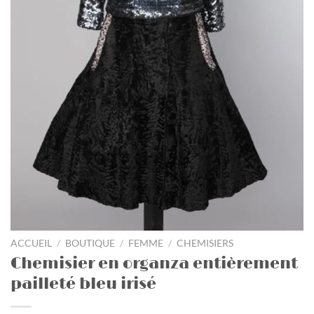
ACCUEIL
/
BOUTIQUE
/
FEMME
/
CHEMISIERS
Chemisier en organza entièrement
pailleté bleu irisé