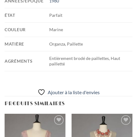
ANNÉES/ÉPOQUE
1980
ÉTAT
Parfait
COULEUR
Marine
MATIÈRE
Organza, Paillette
Entièrement brodé de paillettes, Haut
AGRÉMENTS
pailletté
Ajouter à la liste d'envies
PRODUITS SIMILAIRES
Ajouter
Ajouter
à la liste
à la liste