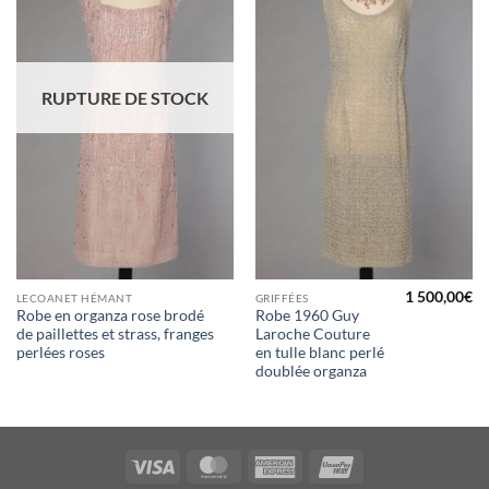
d'envies
d'envies
RUPTURE DE STOCK
1 500,00
€
LECOANET HÉMANT
GRIFFÉES
Robe en organza rose brodé
Robe 1960 Guy
de paillettes et strass, franges
Laroche Couture
perlées roses
en tulle blanc perlé
doublée organza
Visa
MasterCard
American
UnionPay