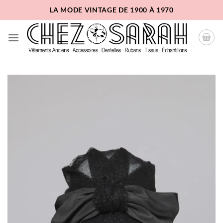
Passer
LA MODE VINTAGE DE 1900 À 1970
au
contenu
Ajouter
à la
liste
d'envies