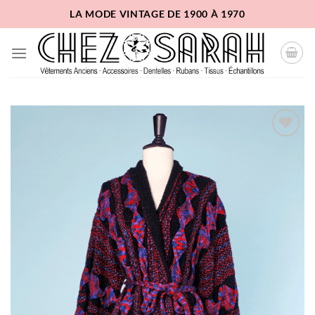
Passer
LA MODE VINTAGE DE 1900 À 1970
au
contenu
Ajouter
à la
liste
d'envies