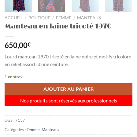
ACCUEIL
/
BOUTIQUE
/
FEMME
/
MANTEAUX
Manteau en laine tricoté 1970
650,00
€
Lourd manteau 1970 tricoté en laine noire et motifs tricolore
en relief assorti d’une ceinture.
1 en stock
AJOUTER AU PANIER
Nos produits sont réservés aux professionnels
UGS :
7137
Catégories :
Femme
,
Manteaux