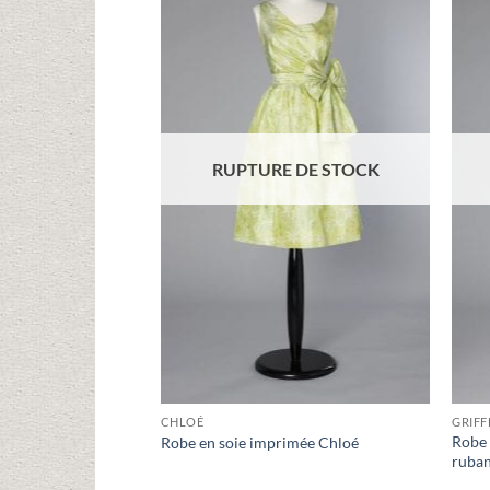
Ajouter
à la liste
d'envies
RUPTURE DE STOCK
CHLOÉ
GRIFF
Robe 
Robe en soie imprimée Chloé
ruban