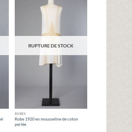
ter
Ajouter
iste
à la liste
ies
d'envies
RUPTURE DE STOCK
RUPTURE 
ROBES
MANTEAUX
mé
Robe 1920 en mousseline de coton
Manteau d’intérieur 
perlée
coton imprimé