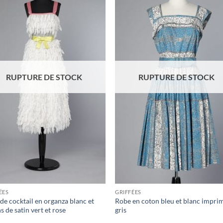
Ajouter
Ajou
à la liste
à la l
d'envies
d'env
RUPTURE DE STOCK
RUPTURE DE STOCK
ÉES
GRIFFÉES
de cocktail en organza blanc et
Robe en coton bleu et blanc impri
s de satin vert et rose
gris