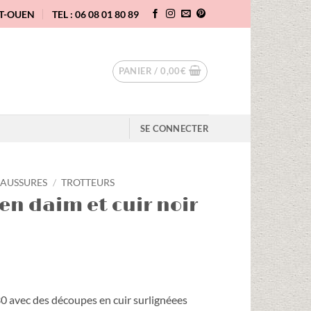
NT-OUEN
TEL : 06 08 01 80 89
PANIER /
0,00
€
SE CONNECTER
AUSSURES
/
TROTTEURS
en daim et cuir noir
30 avec des découpes en cuir surlignéees