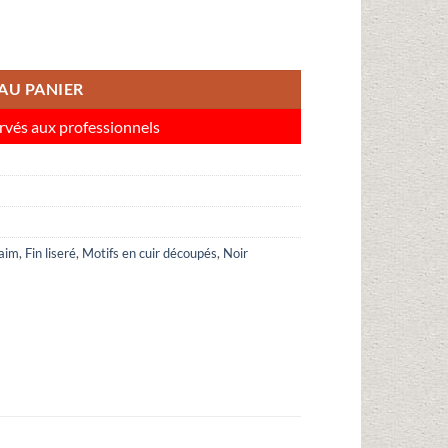
AU PANIER
rvés aux professionnels
aim
,
Fin liseré
,
Motifs en cuir découpés
,
Noir