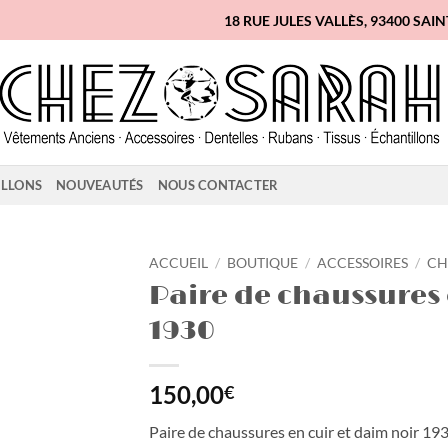
18 RUE JULES VALLÈS, 93400 SAI
ILLONS
NOUVEAUTÉS
NOUS CONTACTER
ACCUEIL
/
BOUTIQUE
/
ACCESSOIRES
/
CH
Paire de chaussures 
Ajouter
1930
à la
liste
d'envies
150,00
€
Paire de chaussures en cuir et daim noir 19