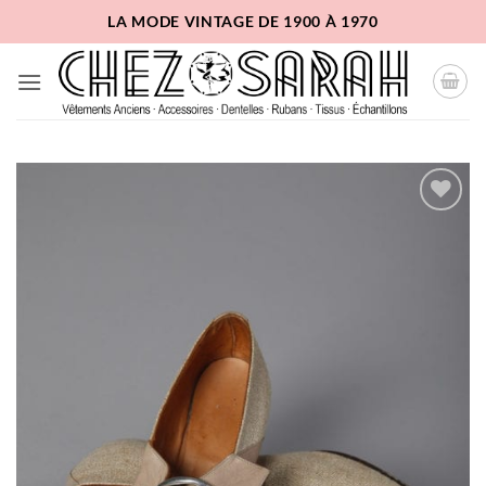
Passer
LA MODE VINTAGE DE 1900 À 1970
au
contenu
Ajouter
à la
liste
d'envies