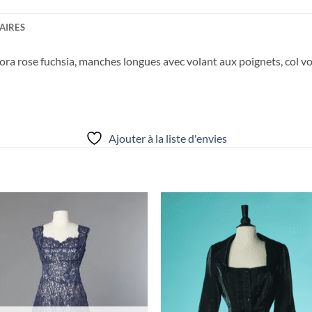
AIRES
gora rose fuchsia, manches longues avec volant aux poignets, col vo
Ajouter à la liste d'envies
Ajouter
Ajou
à la liste
à la l
d'envies
d'env