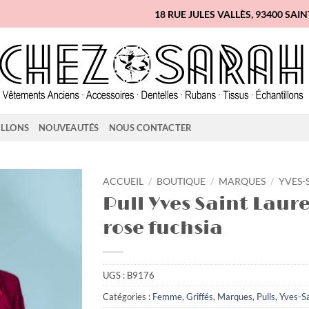
18 RUE JULES VALLÈS, 93400 SAI
ILLONS
NOUVEAUTÉS
NOUS CONTACTER
ACCUEIL
/
BOUTIQUE
/
MARQUES
/
YVES-
Pull Yves Saint Laur
Ajouter
rose fuchsia
à la
liste
d'envies
UGS :
B9176
Catégories :
Femme
,
Griffés
,
Marques
,
Pulls
,
Yves-S