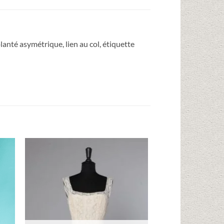
lanté asymétrique, lien au col, étiquette
ter
Ajouter
iste
à la liste
ies
d'envies