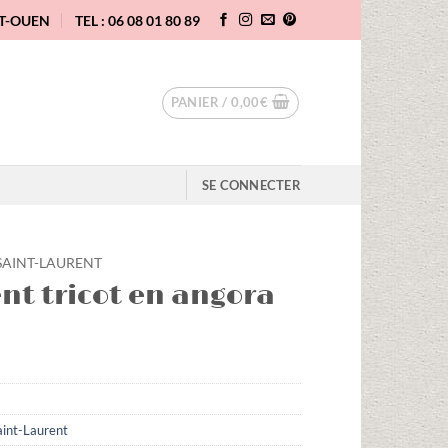
NT-OUEN
TEL : 06 08 01 80 89
PANIER /
0,00
€
SE CONNECTER
SAINT-LAURENT
ent tricot en angora
aint-Laurent