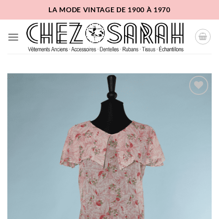
Passer
LA MODE VINTAGE DE 1900 À 1970
au
contenu
Ajouter
à la
liste
d'envies