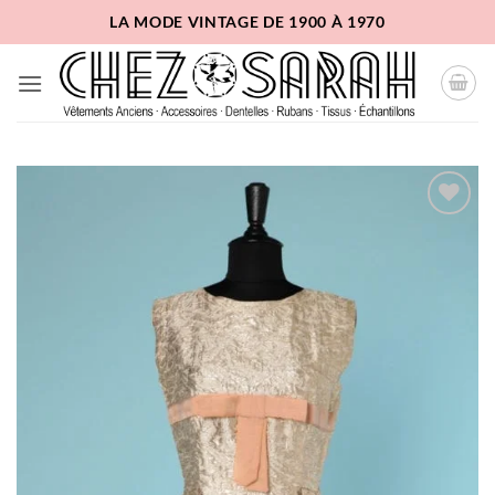
Passer
LA MODE VINTAGE DE 1900 À 1970
au
contenu
Ajouter
à la
liste
d'envies