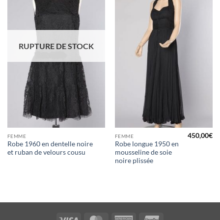
d'envies
d'envies
RUPTURE DE STOCK
450,00
€
FEMME
FEMME
Robe 1960 en dentelle noire
Robe longue 1950 en
et ruban de velours cousu
mousseline de soie
noire plissée
Visa
MasterCard
American
UnionPay