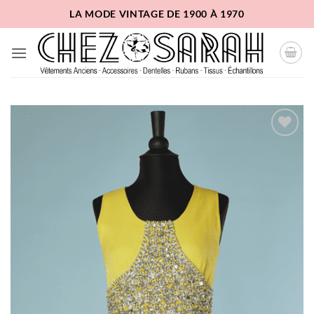
Passer
LA MODE VINTAGE DE 1900 À 1970
au
contenu
Ajouter
à la
liste
d'envies