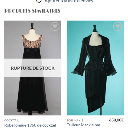
Ajouter à la liste d'envies
PRODUITS SIMILAIRES
Ajouter
Ajouter
à la liste
à la liste
d'envies
d'envies
RUPTURE DE STOCK
650,00
€
COCKTAIL
BOB MAKIE
Tailleur Mackie par
Robe longue 1960 de cocktail