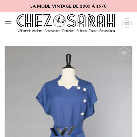
Passer
LA MODE VINTAGE DE 1900 À 1970
au
contenu
Ajouter
à la
liste
d'envies