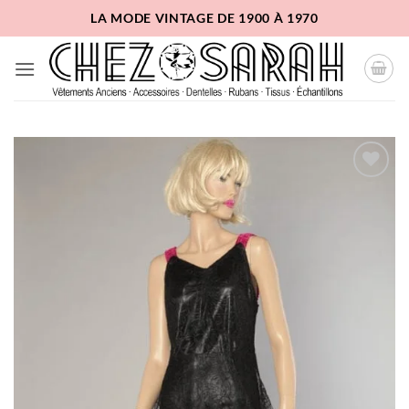
Passer
LA MODE VINTAGE DE 1900 À 1970
au
contenu
Ajouter
à la
liste
d'envies