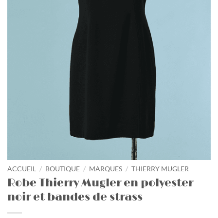
ACCUEIL
/
BOUTIQUE
/
MARQUES
/
THIERRY MUGLER
Robe Thierry Mugler en polyester
noir et bandes de strass