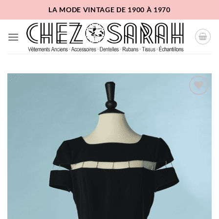
Passer
LA MODE VINTAGE DE 1900 À 1970
au
contenu
Ajouter
à la
liste
d'envies