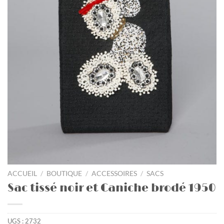
ACCUEIL
/
BOUTIQUE
/
ACCESSOIRES
/
SACS
Sac tissé noir et Caniche brodé 1950
UGS :
2732