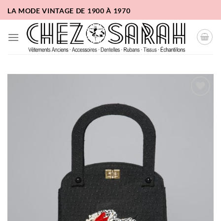
Passer
LA MODE VINTAGE DE 1900 À 1970
au
contenu
Ajouter
à la
liste
d'envies