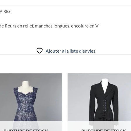
AIRES
de fleurs en relief, manches longues, encolure en V
Ajouter à la liste d'envies
Ajouter
Ajou
à la liste
à la l
d'envies
d'env
RUPTURE DE STOCK
RUPTURE DE STOCK