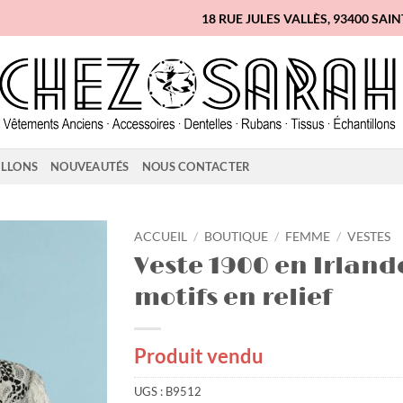
18 RUE JULES VALLÈS, 93400 SAI
ILLONS
NOUVEAUTÉS
NOUS CONTACTER
ACCUEIL
/
BOUTIQUE
/
FEMME
/
VESTES
Veste 1900 en Irland
Ajouter
motifs en relief
à la
liste
d'envies
Produit vendu
UGS :
B9512