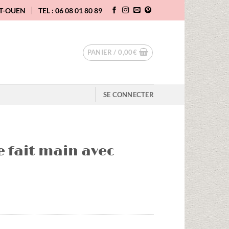
NT-OUEN
TEL : 06 08 01 80 89
PANIER /
0,00
€
SE CONNECTER
e fait main avec