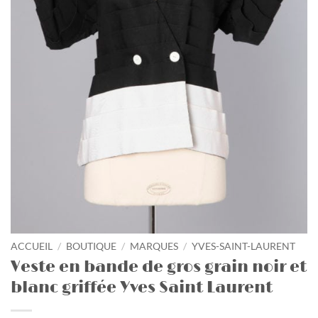
ACCUEIL
/
BOUTIQUE
/
MARQUES
/
YVES-SAINT-LAURENT
Veste en bande de gros grain noir et
blanc griffée Yves Saint Laurent