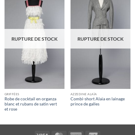
Ajouter
Ajouter
à la liste
à la liste
d'envies
d'envies
RUPTURE DE STOCK
RUPTURE DE STOCK
GRIFFÉES
AZZEDINE ALAÏA
Robe de cocktail en organza
Combi-short Alaïa en lainage
blanc et rubans de satin vert
prince de galles
et rose
Visa
MasterCard
American
UnionPay