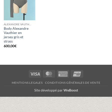
ALEXANDRE VAUTHIER
Body Alexandre
Vauthier en
jersey gris et
strass
600,00
€
Visa
MasterCard
American
UnionPay
Express
MENTIONS LEGALES
CONDITIONS GÉNÉRALES DE VENTE
Site développé par
WeBoost