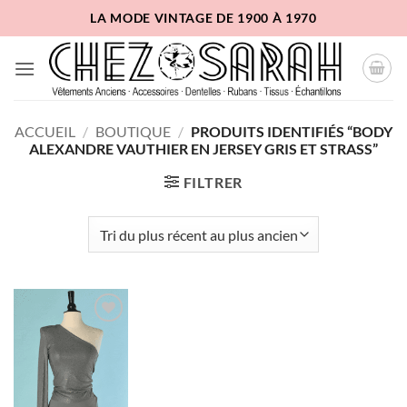
Passer
LA MODE VINTAGE DE 1900 À 1970
au
contenu
ACCUEIL
/
BOUTIQUE
/
PRODUITS IDENTIFIÉS “BODY
ALEXANDRE VAUTHIER EN JERSEY GRIS ET STRASS”
FILTRER
Ajouter
à la liste
d'envies