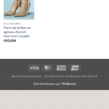
ACCESSOIRES
Paire de bottes en
agneau doré et
fourrure Casadei
450,00
€
Visa
MasterCard
American
UnionPay
Express
MENTIONS LEGALES
CONDITIONS GÉNÉRALES DE VENTE
Site développé par
WeBoost