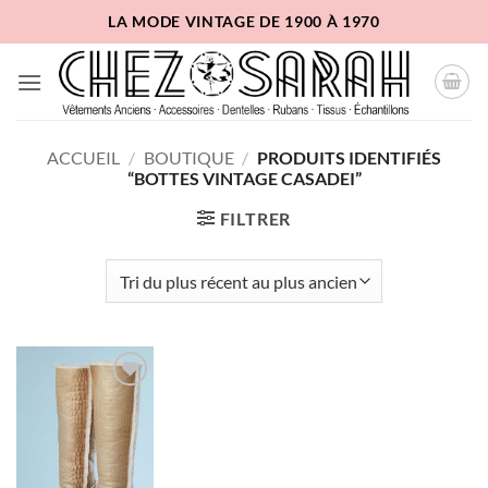
Passer
LA MODE VINTAGE DE 1900 À 1970
au
contenu
ACCUEIL
/
BOUTIQUE
/
PRODUITS IDENTIFIÉS
“BOTTES VINTAGE CASADEI”
FILTRER
Ajouter
à la liste
d'envies