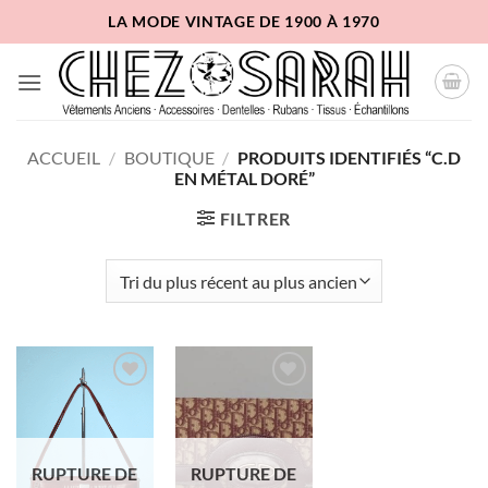
Passer
LA MODE VINTAGE DE 1900 À 1970
au
contenu
ACCUEIL
/
BOUTIQUE
/
PRODUITS IDENTIFIÉS “C.D
EN MÉTAL DORÉ”
FILTRER
Ajouter
Ajouter
à la liste
à la liste
d'envies
d'envies
RUPTURE DE
RUPTURE DE