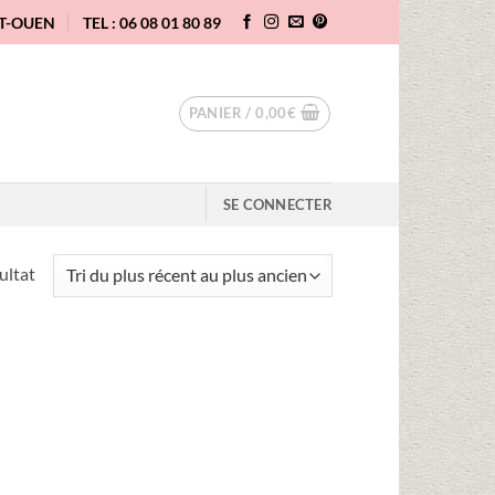
NT-OUEN
TEL : 06 08 01 80 89
PANIER /
0,00
€
SE CONNECTER
sultat