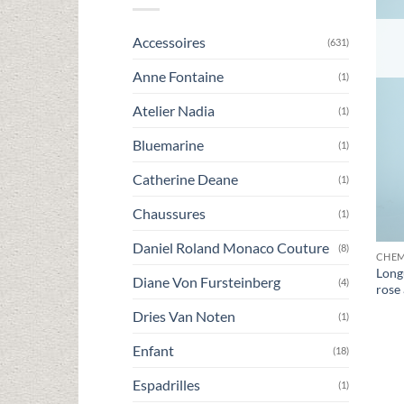
Accessoires
(631)
Anne Fontaine
(1)
Atelier Nadia
(1)
Bluemarine
(1)
Catherine Deane
(1)
Chaussures
(1)
Daniel Roland Monaco Couture
(8)
CHEM
Long
Diane Von Fursteinberg
(4)
rose 
Dries Van Noten
(1)
Enfant
(18)
Espadrilles
(1)