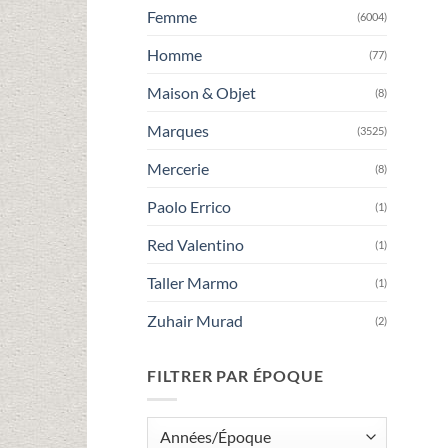
Femme
(6004)
Homme
(77)
Maison & Objet
(8)
Marques
(3525)
Mercerie
(8)
Paolo Errico
(1)
Red Valentino
(1)
Taller Marmo
(1)
Zuhair Murad
(2)
FILTRER PAR ÉPOQUE