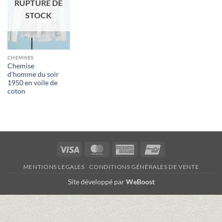
RUPTURE DE
STOCK
CHEMISES
Chemise
d’homme du soir
1950 en voile de
coton
Visa
MasterCard
American
UnionPay
Express
MENTIONS LEGALES
CONDITIONS GÉNÉRALES DE VENTE
Site développé par
WeBoost