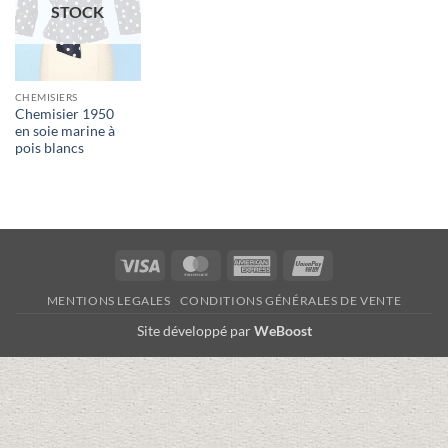
STOCK
CHEMISIERS
Chemisier 1950
en soie marine à
pois blancs
Visa
MasterCard
American
UnionPay
Express
MENTIONS LEGALES
CONDITIONS GÉNÉRALES DE VENTE
Site développé par
WeBoost