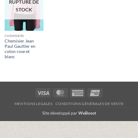
RUPTURE DE
STOCK
CHEMISIERS
Chemisier Jean
Paul Gaultier en
coton rose et
blanc
Visa
MasterCard
American
UnionPay
Express
MENTIONS LEGALES
CONDITIONS GÉNÉRALES DE VENTE
Site développé par
WeBoost