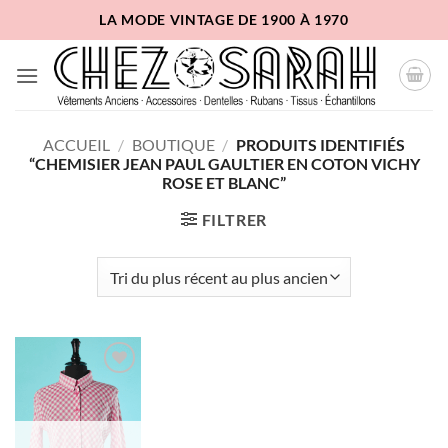
Passer
LA MODE VINTAGE DE 1900 À 1970
au
contenu
ACCUEIL
/
BOUTIQUE
/
PRODUITS IDENTIFIÉS
“CHEMISIER JEAN PAUL GAULTIER EN COTON VICHY
ROSE ET BLANC”
FILTRER
Ajouter
à la liste
d'envies