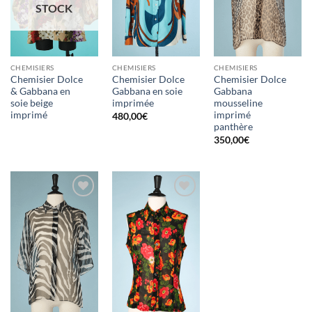
STOCK
CHEMISIERS
CHEMISIERS
CHEMISIERS
Chemisier Dolce
Chemisier Dolce
Chemisier Dolce
& Gabbana en
Gabbana en soie
Gabbana
soie beige
imprimée
mousseline
imprimé
imprimé
480,00
€
panthère
350,00
€
Ajouter
Ajouter
à la liste
à la liste
d'envies
d'envies