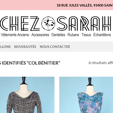
18 RUE JULES VALLÈS, 93400 SAI
ILLONS
NOUVEAUTÉS
NOUS CONTACTER
6 résultats aff
IDENTIFIÉS “COL BÉNITIER”
Ajouter
Ajo
à la liste
à la 
d'envies
d'en