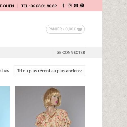
NT-OUEN
TEL : 06 08 01 80 89
PANIER /
0,00
€
SE CONNECTER
Trié
ichés
du
plus
récent
au
uter
Ajouter
plus
liste
à la liste
vies
d'envies
ancien