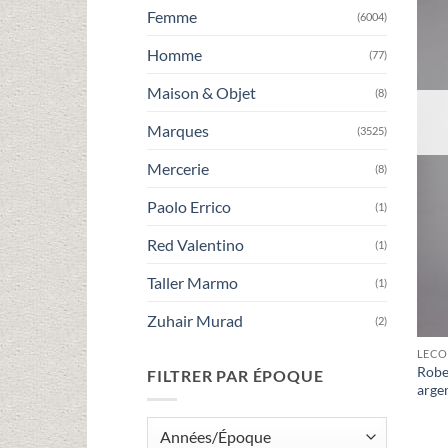
Femme
(6004)
Homme
(77)
Maison & Objet
(8)
Marques
(3525)
Mercerie
(8)
Paolo Errico
(1)
Red Valentino
(1)
Taller Marmo
(1)
Zuhair Murad
(2)
LECO
Robe
FILTRER PAR ÉPOQUE
arge