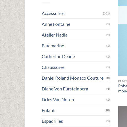
Accessoires
(631)
Anne Fontaine
(1)
Atelier Nadia
(1)
Bluemarine
(1)
Catherine Deane
(1)
Chaussures
(1)
Daniel Roland Monaco Couture
(8)
FEM
Robe
Diane Von Fursteinberg
(4)
moue
Dries Van Noten
(1)
Enfant
(18)
Espadrilles
(1)