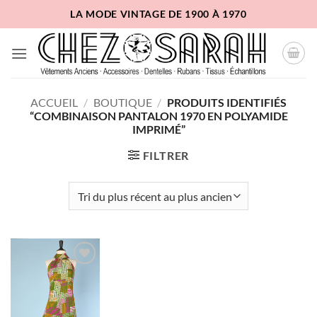
Passer
LA MODE VINTAGE DE 1900 À 1970
au
contenu
ACCUEIL
/
BOUTIQUE
/
PRODUITS IDENTIFIÉS
“COMBINAISON PANTALON 1970 EN POLYAMIDE
IMPRIMÉ”
FILTRER
Ajouter
à la liste
d'envies