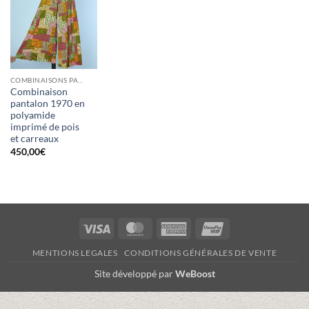
COMBINAISONS PANTALONS
Combinaison
pantalon 1970 en
polyamide
imprimé de pois
et carreaux
450,00
€
Visa
MasterCard
American
UnionPay
Express
MENTIONS LEGALES
CONDITIONS GÉNÉRALES DE VENTE
Site développé par
WeBoost