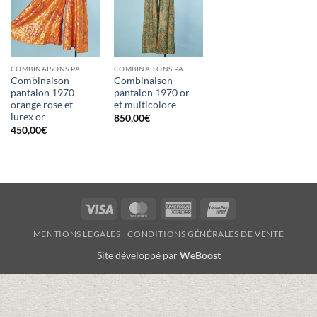
COMBINAISONS PANTALONS
COMBINAISONS PANTALONS
Combinaison
Combinaison
pantalon 1970
pantalon 1970 or
orange rose et
et multicolore
lurex or
850,00
€
450,00
€
Visa
MasterCard
American
UnionPay
Express
MENTIONS LEGALES
CONDITIONS GÉNÉRALES DE VENTE
Site développé par
WeBoost