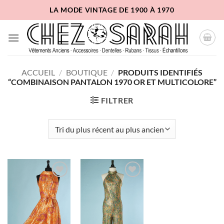
Passer
LA MODE VINTAGE DE 1900 À 1970
au
contenu
ACCUEIL
/
BOUTIQUE
/
PRODUITS IDENTIFIÉS
“COMBINAISON PANTALON 1970 OR ET MULTICOLORE”
FILTRER
Ajouter
Ajouter
à la liste
à la liste
d'envies
d'envies