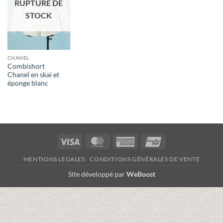
RUPTURE DE
STOCK
CHANEL
Combishort
Chanel en skaï et
éponge blanc
Visa
MasterCard
American
UnionPay
Express
MENTIONS LEGALES
CONDITIONS GÉNÉRALES DE VENTE
Site développé par
WeBoost