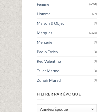
Femme
(6004)
Homme
(77)
Maison & Objet
(8)
Marques
(3525)
Mercerie
(8)
Paolo Errico
(1)
Red Valentino
(1)
Taller Marmo
(1)
Zuhair Murad
(2)
FILTRER PAR ÉPOQUE