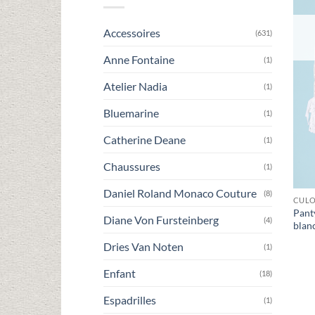
Accessoires
(631)
Anne Fontaine
(1)
Atelier Nadia
(1)
Bluemarine
(1)
Catherine Deane
(1)
Chaussures
(1)
Daniel Roland Monaco Couture
(8)
CULO
Pant
Diane Von Fursteinberg
(4)
blan
Dries Van Noten
(1)
Enfant
(18)
Espadrilles
(1)