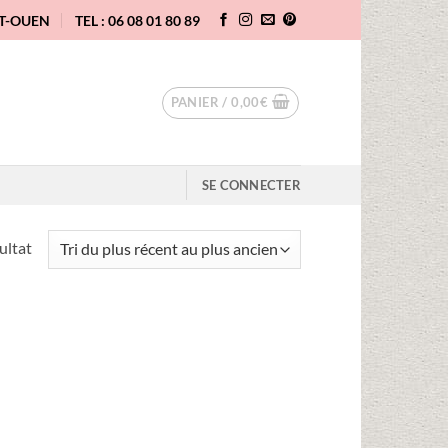
NT-OUEN
TEL : 06 08 01 80 89
PANIER /
0,00
€
SE CONNECTER
sultat