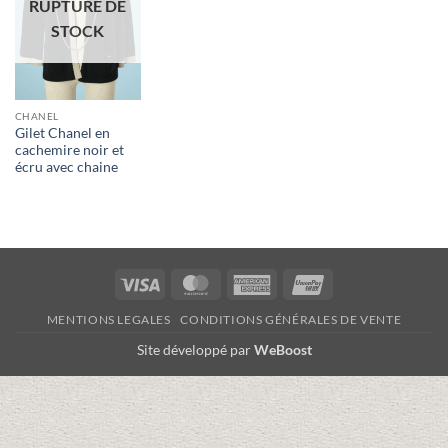
RUPTURE DE
STOCK
CHANEL
Gilet Chanel en
cachemire noir et
écru avec chaine
Visa
MasterCard
American
UnionPay
Express
MENTIONS LEGALES
CONDITIONS GÉNÉRALES DE VENTE
Site développé par
WeBoost