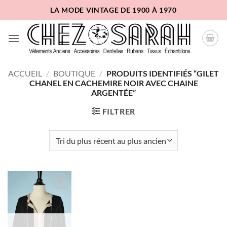
Passer
LA MODE VINTAGE DE 1900 À 1970
au
contenu
ACCUEIL
/
BOUTIQUE
/
PRODUITS IDENTIFIÉS “GILET
CHANEL EN CACHEMIRE NOIR AVEC CHAINE
ARGENTÉE”
FILTRER
Ajouter
à la liste
d'envies