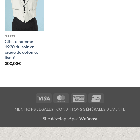
GILETS
Gilet d’homme
1930 du soir en
piqué de coton et
liseré
300,00
€
Visa
MasterCard
American
UnionPay
Express
MENTIONS LEGALES
CONDITIONS GÉNÉRALES DE VENTE
Site développé par
WeBoost