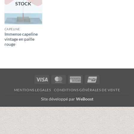
STOCK
CAPELINE
Immense capeline
vintage en paille
rouge
Visa
MasterCard
American
UnionPay
Express
MENTIONS LEGALES
CONDITIONS GÉNÉRALES DE VENTE
Site développé par
WeBoost