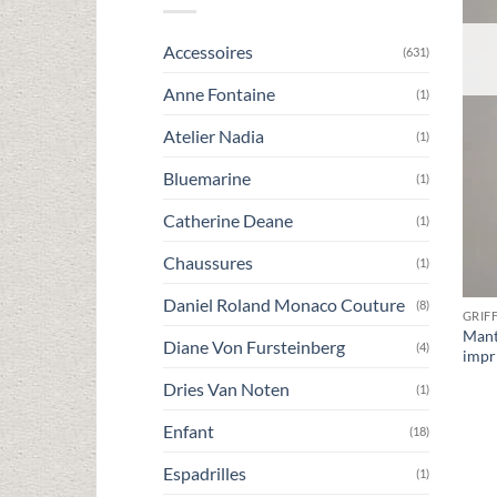
Accessoires
(631)
Anne Fontaine
(1)
Atelier Nadia
(1)
Bluemarine
(1)
Catherine Deane
(1)
Chaussures
(1)
Daniel Roland Monaco Couture
(8)
GRIF
Mant
Diane Von Fursteinberg
(4)
impr
Dries Van Noten
(1)
Enfant
(18)
Espadrilles
(1)