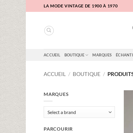
Passer
LA MODE VINTAGE DE 1900 À 1970
au
contenu
ACCUEIL
BOUTIQUE
MARQUES
ÉCHANT
ACCUEIL
/
BOUTIQUE
/
PRODUITS 
MARQUES
PARCOURIR