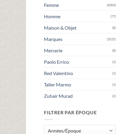
Femme
(6004)
Homme
(77)
Maison & Objet
(8)
Marques
(3525)
Mercerie
(8)
Paolo Errico
(1)
Red Valentino
(1)
Taller Marmo
(1)
Zuhair Murad
(2)
FILTRER PAR ÉPOQUE