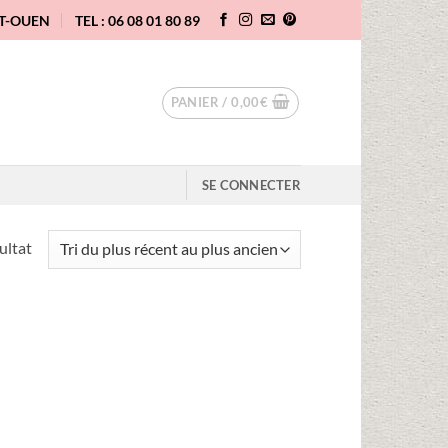
NT-OUEN
TEL : 06 08 01 80 89
PANIER /
0,00
€
SE CONNECTER
sultat