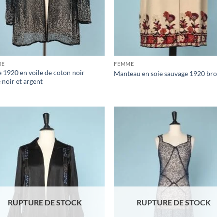
ME
FEMME
e 1920 en voile de coton noir
Manteau en soie sauvage 1920 br
 noir et argent
Ajouter
Ajo
à la liste
à la 
d'envies
d'en
RUPTURE DE STOCK
RUPTURE DE STOCK