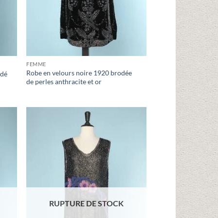
FEMME
Robe en velours noire 1920 brodée
odé
de perles anthracite et or
uter
Ajouter
liste
à la liste
vies
d'envies
RUPTURE DE STOCK