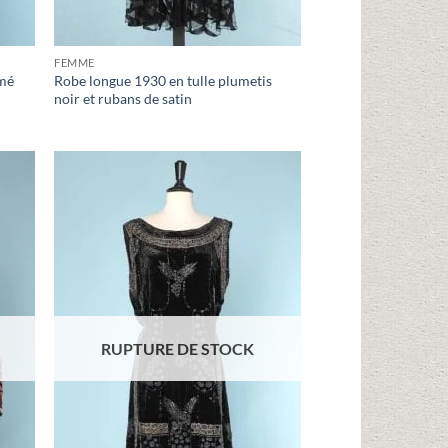
FEMME
amé
Robe longue 1930 en tulle plumetis
noir et rubans de satin
uter
Ajouter
liste
à la liste
vies
d'envies
RUPTURE DE STOCK