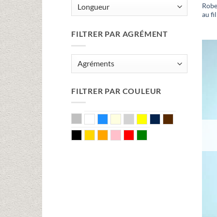
Robe
au fil
FILTRER PAR AGRÉMENT
FILTRER PAR COULEUR
Argent
Blanc
Bleu
Ecru
Gris
Jaune
Marine
Marron
Noir
Or
Orange
Rose
Rouge
Vert