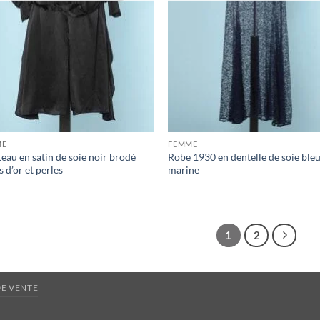
ME
FEMME
eau en satin de soie noir brodé
Robe 1930 en dentelle de soie ble
ls d’or et perles
marine
1
2
DE VENTE