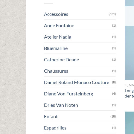
Accessoires
(631)
Anne Fontaine
(1)
Atelier Nadia
(1)
Bluemarine
(1)
Catherine Deane
(1)
Chaussures
(1)
Daniel Roland Monaco Couture
(8)
FEM
Long
Diane Von Fursteinberg
(4)
dente
Dries Van Noten
(1)
Enfant
(18)
Espadrilles
(1)