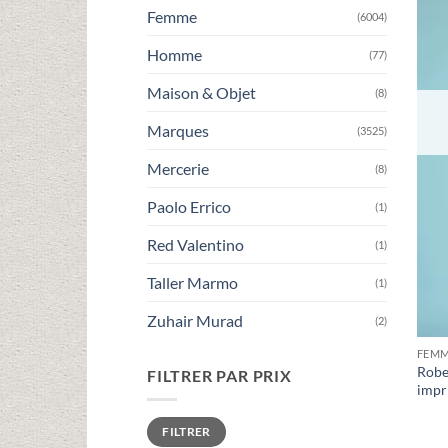
Femme
(6004)
Homme
(77)
Maison & Objet
(8)
Marques
(3525)
Mercerie
(8)
Paolo Errico
(1)
Red Valentino
(1)
Taller Marmo
(1)
Zuhair Murad
(2)
FEM
Robe
FILTRER PAR PRIX
impri
Prix
Prix
FILTRER
min
max