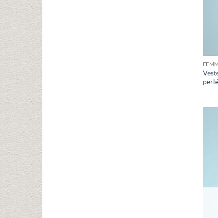
FEM
Vest
perlé