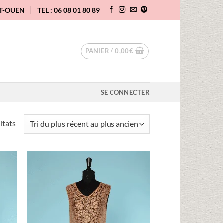
NT-OUEN
TEL : 06 08 01 80 89
PANIER /
0,00
€
SE CONNECTER
Trié
ltats
du
plus
récent
au
uter
Ajouter
plus
liste
à la liste
vies
d'envies
ancien