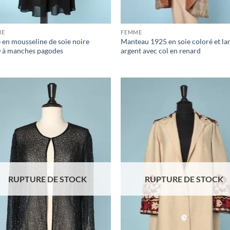
ME
FEMME
 en mousseline de soie noire
Manteau 1925 en soie coloré et l
 à manches pagodes
argent avec col en renard
Ajouter
Ajo
à la liste
à la 
d'envies
d'en
RUPTURE DE STOCK
RUPTURE DE STOCK