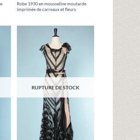
ge
Robe 1930 en mousseline moutarde
imprimée de carreaux et fleurs
uter
Ajouter
liste
à la liste
vies
d'envies
RUPTURE DE STOCK