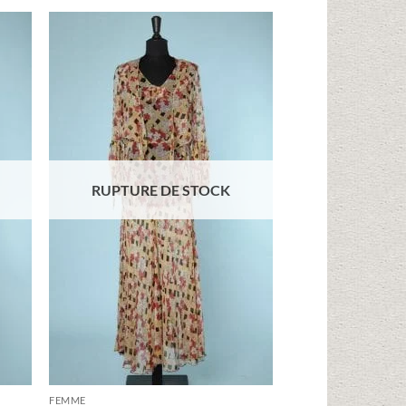
uter
Ajouter
liste
à la liste
vies
d'envies
RUPTURE DE STOCK
FEMME