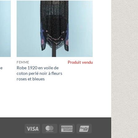
Produit vendu
FEMME
ue
Robe 1920 en voile de
coton perlé noir à fleurs
roses et bleues
Visa
MasterCard
American
UnionPay
Express