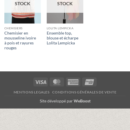
STOCK
STOCK
CHEMISIERS
LOLITA LEMPICKA
Chemisier en
Ensemble top,
mousseline ivoire
blouse et écharpe
à pois et rayures
Lolita Lempicka
rouges
Visa
MasterCard
American
UnionPay
Express
MENTIONS LEGALES
CONDITIONS GÉNÉRALES DE VENTE
Site développé par
WeBoost