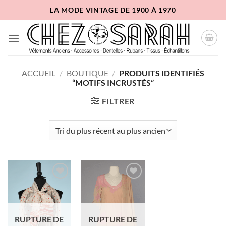
Passer
LA MODE VINTAGE DE 1900 À 1970
au
contenu
ACCUEIL
/
BOUTIQUE
/
PRODUITS IDENTIFIÉS
“MOTIFS INCRUSTÉS”
FILTRER
Ajouter
Ajouter
à la liste
à la liste
d'envies
d'envies
RUPTURE DE
RUPTURE DE