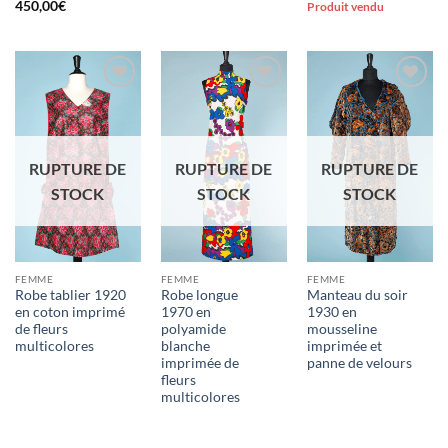
450,00
€
Produit vendu
Ajouter
Ajouter
Ajouter
à la liste
à la liste
à la liste
d'envies
d'envies
d'envies
RUPTURE DE
RUPTURE DE
RUPTURE DE
STOCK
STOCK
STOCK
FEMME
FEMME
FEMME
Robe tablier 1920
Robe longue
Manteau du soir
en coton imprimé
1970 en
1930 en
de fleurs
polyamide
mousseline
multicolores
blanche
imprimée et
imprimée de
panne de velours
fleurs
multicolores