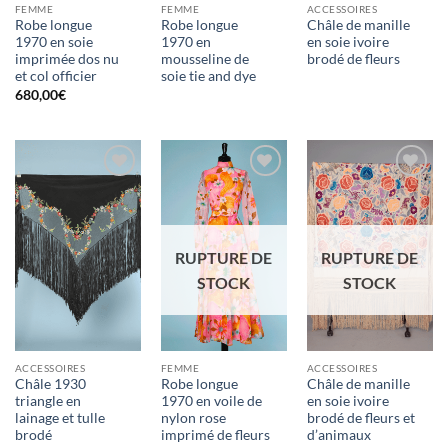
FEMME
FEMME
ACCESSOIRES
Robe longue
Robe longue
Châle de manille
1970 en soie
1970 en
en soie ivoire
imprimée dos nu
mousseline de
brodé de fleurs
et col officier
soie tie and dye
680,00
€
Ajouter
Ajouter
Ajouter
à la liste
à la liste
à la liste
d'envies
d'envies
d'envies
RUPTURE DE
RUPTURE DE
STOCK
STOCK
ACCESSOIRES
FEMME
ACCESSOIRES
Châle 1930
Robe longue
Châle de manille
triangle en
1970 en voile de
en soie ivoire
lainage et tulle
nylon rose
brodé de fleurs et
brodé
imprimé de fleurs
d’animaux