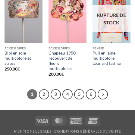
d'envies
d'envies
d'envies
RUPTURE DE
STOCK
ACCESSOIRES
ACCESSOIRES
FEMME
Bibi en soie
Chapeau 1950
Pull en laine
multicolore et
recouvert de
multicolore
strass
fleurs
Léonard fashion
multicolores
250,00
€
200,00
€
1
2
3
4
5
6
Visa
MasterCard
American
UnionPay
Express
MENTIONS LEGALES
CONDITIONS GÉNÉRALES DE VENTE