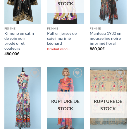
STOCK
FEMME
FEMME
FEMME
Kimono en satin
Pull en jersey de
Manteau 1930 en
de soie noir
soie imprimé
mousseline noire
brodé or et
Léonard
imprimé floral
couleurs
880,00
€
Produit vendu
480,00
€
Ajouter
Ajouter
Ajouter
à la liste
à la liste
à la liste
d'envies
d'envies
d'envies
RUPTURE DE
RUPTURE DE
STOCK
STOCK