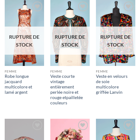
Ajouter
Ajouter
Ajouter
à la liste
à la liste
à la liste
d'envies
d'envies
d'envies
RUPTURE DE
RUPTURE DE
RUPTURE DE
STOCK
STOCK
STOCK
FEMME
FEMME
FEMME
Robe longue
Veste courte
Veste en velours
jacquard
vintage
de soie
multicolore et
entièrement
multicolore
lamé argent
perlée noire et
griffée Lanvin
rouge etpailletée
couleurs
Ajouter
Ajouter
Ajouter
à la liste
à la liste
à la liste