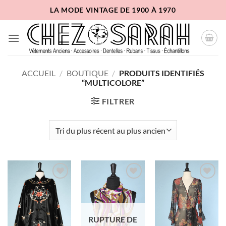
Passer
LA MODE VINTAGE DE 1900 À 1970
au
contenu
ACCUEIL
/
BOUTIQUE
/
PRODUITS IDENTIFIÉS
“MULTICOLORE”
FILTRER
Ajouter
Ajouter
Ajouter
à la liste
à la liste
à la liste
d'envies
d'envies
d'envies
RUPTURE DE