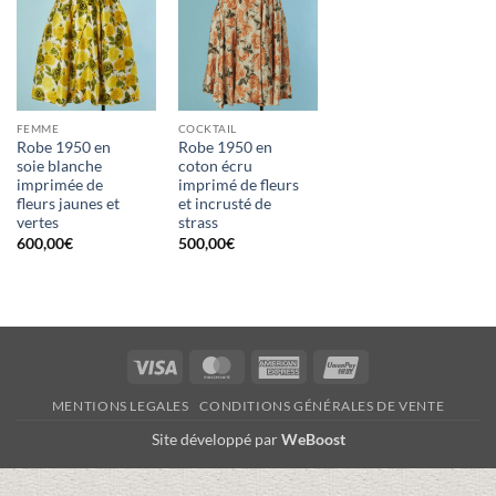
FEMME
COCKTAIL
Robe 1950 en
Robe 1950 en
soie blanche
coton écru
imprimée de
imprimé de fleurs
fleurs jaunes et
et incrusté de
vertes
strass
600,00
€
500,00
€
Visa
MasterCard
American
UnionPay
Express
MENTIONS LEGALES
CONDITIONS GÉNÉRALES DE VENTE
Site développé par
WeBoost