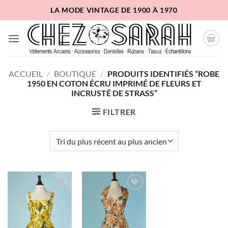
Passer
LA MODE VINTAGE DE 1900 À 1970
au
contenu
ACCUEIL
/
BOUTIQUE
/
PRODUITS IDENTIFIÉS “ROBE
1950 EN COTON ÉCRU IMPRIMÉ DE FLEURS ET
INCRUSTÉ DE STRASS”
FILTRER
Ajouter
Ajouter
à la liste
à la liste
d'envies
d'envies