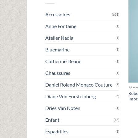
Accessoires
(631)
Anne Fontaine
(1)
Atelier Nadia
(1)
Bluemarine
(1)
Catherine Deane
(1)
Chaussures
(1)
Daniel Roland Monaco Couture
(8)
FEM
Robe
Diane Von Fursteinberg
(4)
impr
Dries Van Noten
(1)
Enfant
(18)
Espadrilles
(1)