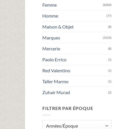
Femme
(6004)
Homme
(77)
Maison & Objet
(8)
Marques
(3524)
Mercerie
(8)
Paolo Errico
(1)
Red Valentino
(1)
Taller Marmo
(1)
Zuhair Murad
(2)
FILTRER PAR ÉPOQUE