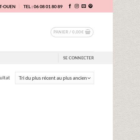
NT-OUEN
TEL : 06 08 01 80 89
PANIER /
0,00
€
SE CONNECTER
sultat