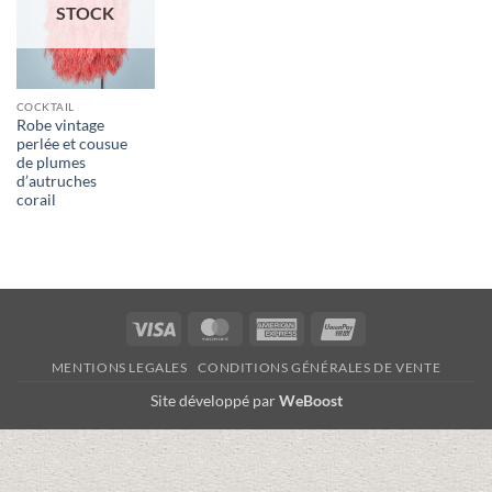
STOCK
COCKTAIL
Robe vintage
perlée et cousue
de plumes
d’autruches
corail
Visa
MasterCard
American
UnionPay
Express
MENTIONS LEGALES
CONDITIONS GÉNÉRALES DE VENTE
Site développé par
WeBoost